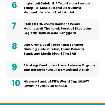
Ingin Jadi Selebriti? Tapi Belum Pernah
Tampil di Media? Kami Bisa Bantu
Mempublikasikan Profil Anda!
BAIC FOTON eView Connect Resmi
Meluncur di Thailand, Perkuat Ekosistem
Logistik Hijau di Asia Tenggara
Dua Orang Jadi Tersangka Longsor
Gunung Kuda Cirebin, Enam Pekerja
Tambang Masih Dicari Tim SAR
Strategi Kombinasi Press Release Organik
dan Berbayar untuk Komunikasi Efektif
Hisense Sambut FIFA World Cup 2026™
Lewat Inovasi RGB MiniLED