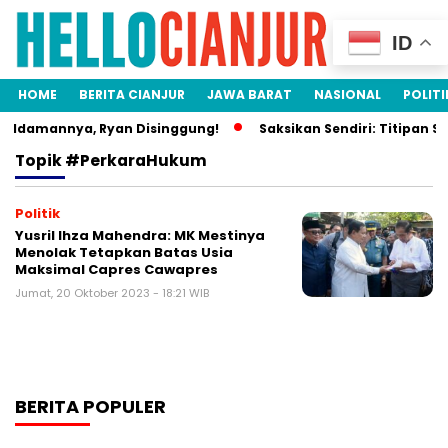
ID
HOME
BERITA CIANJUR
JAWA BARAT
NASIONAL
POLITI
a Idamannya, Ryan Disinggung!
Saksikan Sendiri: Titipan Si
Topik
#PerkaraHukum
Politik
Yusril Ihza Mahendra: MK Mestinya
Menolak Tetapkan Batas Usia
Maksimal Capres Cawapres
Jumat, 20 Oktober 2023 - 18:21 WIB
BERITA POPULER