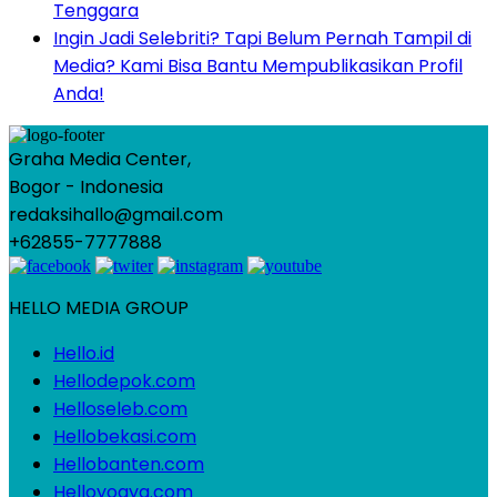
Tenggara
Ingin Jadi Selebriti? Tapi Belum Pernah Tampil di
Media? Kami Bisa Bantu Mempublikasikan Profil
Anda!
Graha Media Center,
Bogor - Indonesia
redaksihallo@gmail.com
+62855-7777888
HELLO MEDIA GROUP
Hello.id
Hellodepok.com
Helloseleb.com
Hellobekasi.com
Hellobanten.com
Helloyogya.com