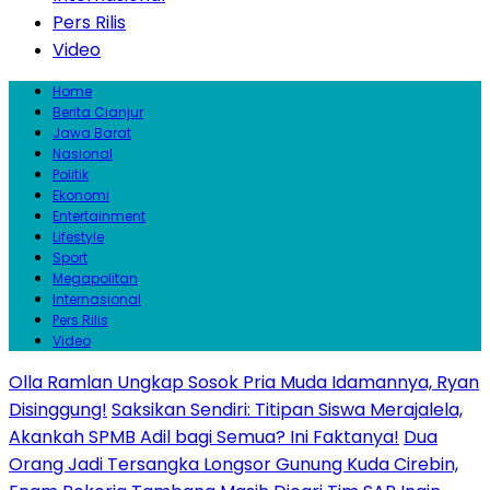
Pers Rilis
Video
Home
Berita Cianjur
Jawa Barat
Nasional
Politik
Ekonomi
Entertainment
Lifestyle
Sport
Megapolitan
Internasional
Pers Rilis
Video
Olla Ramlan Ungkap Sosok Pria Muda Idamannya, Ryan
Disinggung!
Saksikan Sendiri: Titipan Siswa Merajalela,
Akankah SPMB Adil bagi Semua? Ini Faktanya!
Dua
Orang Jadi Tersangka Longsor Gunung Kuda Cirebin,