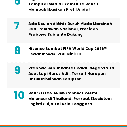
Tampil di Media? Kami Bisa Bantu
Mempublikasikan Profil Anda!
Ada Usulan Aktivis Buruh Muda Marsinah
Jadi Pahlawan Nasional, Presiden
Prabowo Subianto Dukung
Hisense Sambut FIFA World Cup 2026™
Lewat Inovasi RGB MiniLED
Prabowo Sebut Pantas Kalau Negara Sita
Aset tapi Harus Adil, Terkait Harapan
untuk Miskinkan Koruptor
BAIC FOTON eView Connect Resmi
Meluncur di Thailand, Perkuat Ekosistem
Logistik Hijau di Asia Tenggara