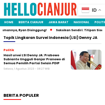
ID
HOME
BERITA CIANJUR
JAWA BARAT
NASIONAL
POLITI
damannya, Ryan Disinggung!
Saksikan Sendiri: Titipan Sisw
Topik
Lingkaran Survei Indonesia (LSI) Denny JA
Politik
Hasil urvei LSI Denny JA: Prabowo
Subianto Ungguli Ganjar Pranowo di
Semua Pemilih Partai Selain PDIP
Selasa, 1 Agustus 2023 - 08:27 WIB
BERITA POPULER