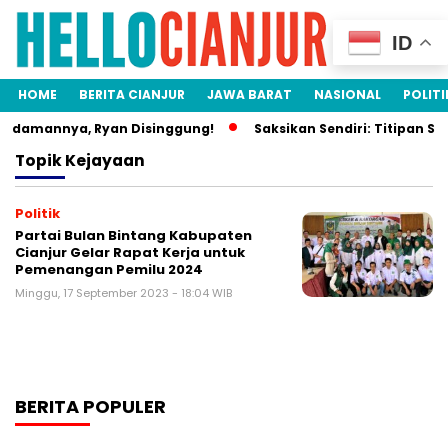
ID
HOME
BERITA CIANJUR
JAWA BARAT
NASIONAL
POLITI
 Idamannya, Ryan Disinggung!
Saksikan Sendiri: Titipan Si
Topik
Kejayaan
Politik
Partai Bulan Bintang Kabupaten
Cianjur Gelar Rapat Kerja untuk
Pemenangan Pemilu 2024
Minggu, 17 September 2023 - 18:04 WIB
BERITA POPULER