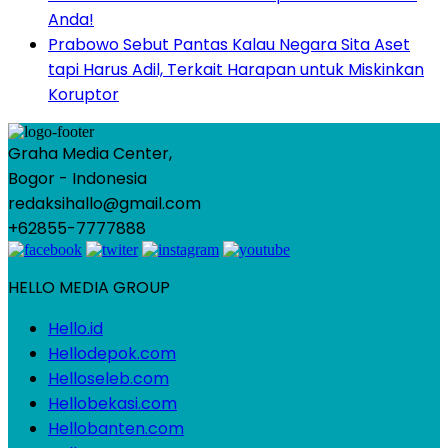
Anda!
Prabowo Sebut Pantas Kalau Negara Sita Aset
tapi Harus Adil, Terkait Harapan untuk Miskinkan
Koruptor
Graha Media Center,
Bogor - Indonesia
redaksihallo@gmail.com
+62855-7777888
HELLO MEDIA GROUP
Hello.id
Hellodepok.com
Helloseleb.com
Hellobekasi.com
Hellobanten.com