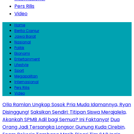
Pers Rilis
Video
Home
Berita Cianjur
Jawa Barat
Nasional
Politik
Ekonomi
Entertainment
Lifestyle
Sport
Megapolitan
Internasional
Pers Rilis
Video
Olla Ramlan Ungkap Sosok Pria Muda Idamannya, Ryan
Disinggung!
Saksikan Sendiri: Titipan Siswa Merajalela,
Akankah SPMB Adil bagi Semua? Ini Faktanya!
Dua
Orang Jadi Tersangka Longsor Gunung Kuda Cirebin,