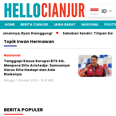
ID
HOME
BERITA CIANJUR
JAWA BARAT
NASIONAL
POLITI
damannya, Ryan Disinggung!
Saksikan Sendiri: Titipan Sisw
Topik
Irwan Hermawan
Nasional
Tanggapi Kasus Korupsi BTS 4G,
Menpora Dito Ariotedjo: Semuanya
Harus Kita Hadapi dan Ada
Risikonya
Minggu, 1 Oktober 2023 - 15:18 WIB
BERITA POPULER