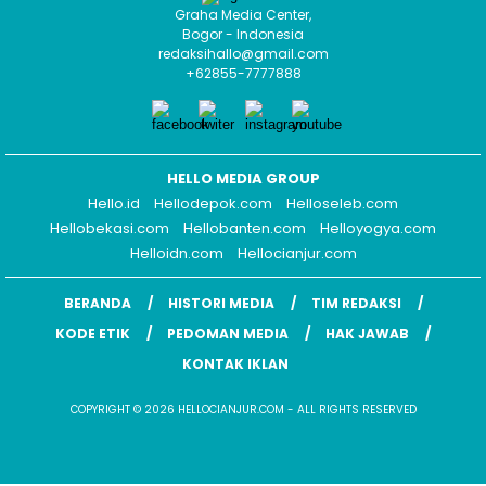
Graha Media Center,
Bogor - Indonesia
redaksihallo@gmail.com
+62855-7777888
HELLO MEDIA GROUP
Hello.id
Hellodepok.com
Helloseleb.com
Hellobekasi.com
Hellobanten.com
Helloyogya.com
Helloidn.com
Hellocianjur.com
BERANDA
HISTORI MEDIA
TIM REDAKSI
KODE ETIK
PEDOMAN MEDIA
HAK JAWAB
KONTAK IKLAN
COPYRIGHT © 2026 HELLOCIANJUR.COM - ALL RIGHTS RESERVED