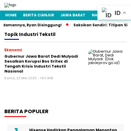
ID
HOME
BERITA CIANJUR
JAWA BARAT
NASIONAL
POLITI
 Idamannya, Ryan Disinggung!
Saksikan Sendiri: Titipan Si
Topik
Industri Tekstil
Ekonomi
Gubernur Jawa Barat Dedi Mulyadi
Sesalkan Korupsi Bos Sritex di
Tengah Krisis Industri Tekstil
Nasional
Kamis, 22 Mei 2025 - 14:11 WIB
BERITA POPULER
Hisense Hadirkan Pengalaman Menonton