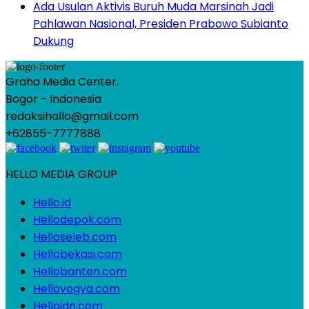
Ada Usulan Aktivis Buruh Muda Marsinah Jadi
Pahlawan Nasional, Presiden Prabowo Subianto
Dukung
Graha Media Center,
Bogor - Indonesia
redaksihallo@gmail.com
+62855-7777888
HELLO MEDIA GROUP
Hello.id
Hellodepok.com
Helloseleb.com
Hellobekasi.com
Hellobanten.com
Helloyogya.com
Helloidn.com