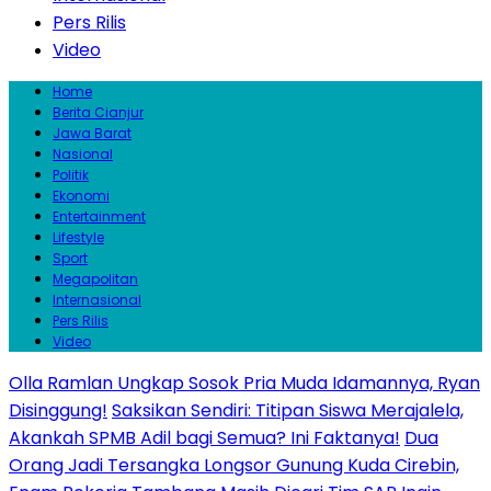
Pers Rilis
Video
Home
Berita Cianjur
Jawa Barat
Nasional
Politik
Ekonomi
Entertainment
Lifestyle
Sport
Megapolitan
Internasional
Pers Rilis
Video
Olla Ramlan Ungkap Sosok Pria Muda Idamannya, Ryan
Disinggung!
Saksikan Sendiri: Titipan Siswa Merajalela,
Akankah SPMB Adil bagi Semua? Ini Faktanya!
Dua
Orang Jadi Tersangka Longsor Gunung Kuda Cirebin,