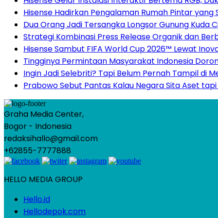
Hisense Gelar Instalasi Interaktif Bertema RGB, D
Hisense Hadirkan Pengalaman Rumah Pintar yang
Dua Orang Jadi Tersangka Longsor Gunung Kuda Ci
Strategi Kombinasi Press Release Organik dan Berb
Hisense Sambut FIFA World Cup 2026™ Lewat Inova
Tingginya Permintaan Masyarakat Indonesia Doron
Ingin Jadi Selebriti? Tapi Belum Pernah Tampil di 
Prabowo Sebut Pantas Kalau Negara Sita Aset tapi 
Graha Media Center,
Bogor - Indonesia
redaksihallo@gmail.com
+62855-7777888
HELLO MEDIA GROUP
Hello.id
Hellodepok.com