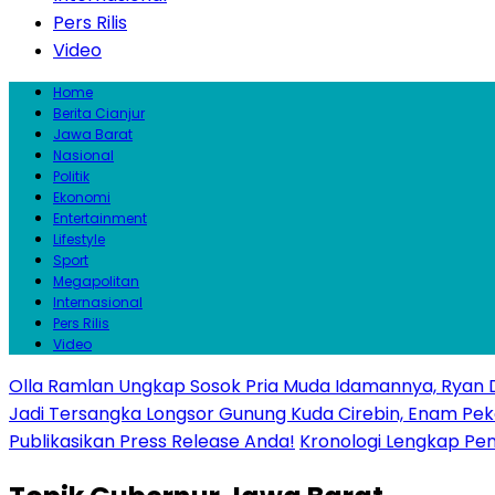
Pers Rilis
Video
Home
Berita Cianjur
Jawa Barat
Nasional
Politik
Ekonomi
Entertainment
Lifestyle
Sport
Megapolitan
Internasional
Pers Rilis
Video
Olla Ramlan Ungkap Sosok Pria Muda Idamannya, Ryan D
Jadi Tersangka Longsor Gunung Kuda Cirebin, Enam Pek
Publikasikan Press Release Anda!
Kronologi Lengkap Penc