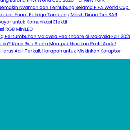
ukung Euforia FIFA World Cup 2026™ di New York
 Semakin Nyaman dan Terhubung Selama FIFA World Cup
rebin, Enam Pekerja Tambang Masih Dicari Tim SAR
ayar untuk Komunikasi Efektif
si RGB MiniLED
g Pertumbuhan Malaysia Healthcare di Malaysia Fair 202
Media? Kami Bisa Bantu Mempublikasikan Profil Anda!
Harus Adil, Terkait Harapan untuk Miskinkan Koruptor