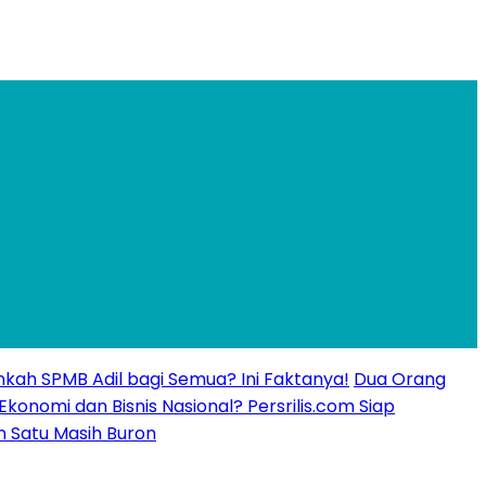
kankah SPMB Adil bagi Semua? Ini Faktanya!
Dua Orang
 Ekonomi dan Bisnis Nasional? Persrilis.com Siap
n Satu Masih Buron