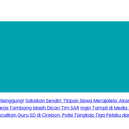
isinggung!
Saksikan Sendiri: Titipan Siswa Merajalela, A
erja Tambang Masih Dicari Tim SAR
Ingin Tampil di Media
ulikan Guru SD di Cirebon, Polisi Tangkap Tiga Pelaku da