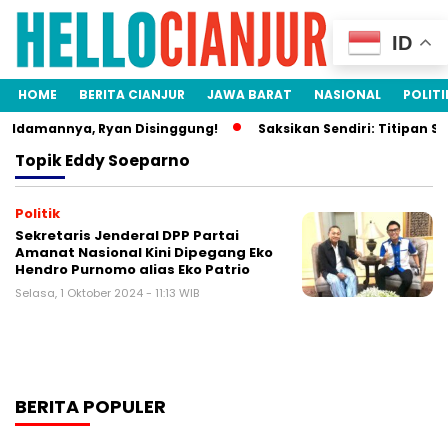
ID
HOME
BERITA CIANJUR
JAWA BARAT
NASIONAL
POLITI
a Idamannya, Ryan Disinggung!
Saksikan Sendiri: Titipan S
Topik
Eddy Soeparno
Politik
Sekretaris Jenderal DPP Partai
Amanat Nasional Kini Dipegang Eko
Hendro Purnomo alias Eko Patrio
Selasa, 1 Oktober 2024 - 11:13 WIB
BERITA POPULER