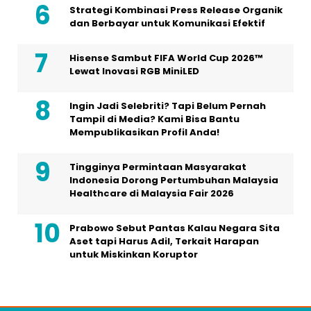
Strategi Kombinasi Press Release Organik
dan Berbayar untuk Komunikasi Efektif
Hisense Sambut FIFA World Cup 2026™
Lewat Inovasi RGB MiniLED
Ingin Jadi Selebriti? Tapi Belum Pernah
Tampil di Media? Kami Bisa Bantu
Mempublikasikan Profil Anda!
Tingginya Permintaan Masyarakat
Indonesia Dorong Pertumbuhan Malaysia
Healthcare di Malaysia Fair 2026
Prabowo Sebut Pantas Kalau Negara Sita
Aset tapi Harus Adil, Terkait Harapan
untuk Miskinkan Koruptor