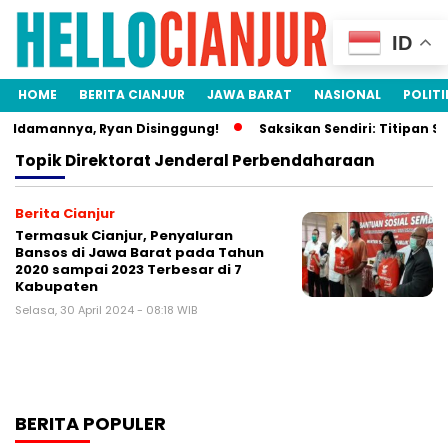
ID
HOME
BERITA CIANJUR
JAWA BARAT
NASIONAL
POLITI
a Idamannya, Ryan Disinggung!
Saksikan Sendiri: Titipan Si
Topik
Direktorat Jenderal Perbendaharaan
Berita Cianjur
Termasuk Cianjur, Penyaluran
Bansos di Jawa Barat pada Tahun
2020 sampai 2023 Terbesar di 7
Kabupaten
Selasa, 30 April 2024 - 08:18 WIB
BERITA POPULER