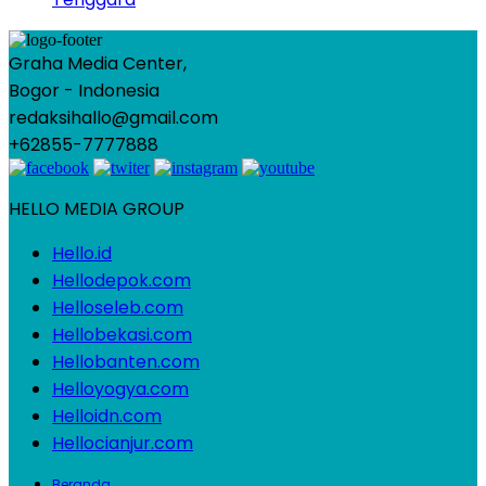
Graha Media Center,
Bogor - Indonesia
redaksihallo@gmail.com
+62855-7777888
HELLO MEDIA GROUP
Hello.id
Hellodepok.com
Helloseleb.com
Hellobekasi.com
Hellobanten.com
Helloyogya.com
Helloidn.com
Hellocianjur.com
Beranda