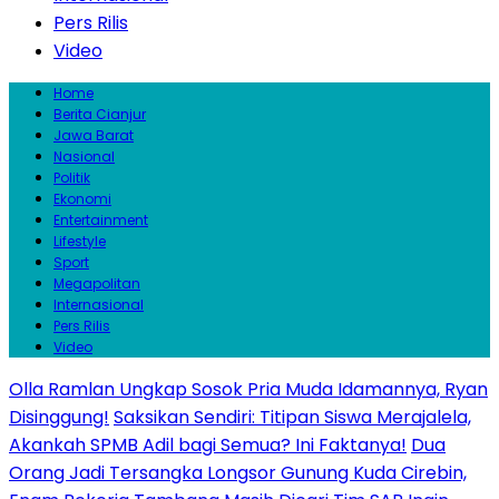
Pers Rilis
Video
Home
Berita Cianjur
Jawa Barat
Nasional
Politik
Ekonomi
Entertainment
Lifestyle
Sport
Megapolitan
Internasional
Pers Rilis
Video
Olla Ramlan Ungkap Sosok Pria Muda Idamannya, Ryan
Disinggung!
Saksikan Sendiri: Titipan Siswa Merajalela,
Akankah SPMB Adil bagi Semua? Ini Faktanya!
Dua
Orang Jadi Tersangka Longsor Gunung Kuda Cirebin,