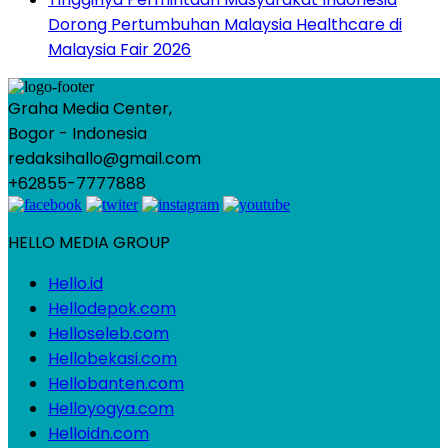
Dorong Pertumbuhan Malaysia Healthcare di
Malaysia Fair 2026
Graha Media Center,
Bogor - Indonesia
redaksihallo@gmail.com
+62855-7777888
HELLO MEDIA GROUP
Hello.id
Hellodepok.com
Helloseleb.com
Hellobekasi.com
Hellobanten.com
Helloyogya.com
Helloidn.com