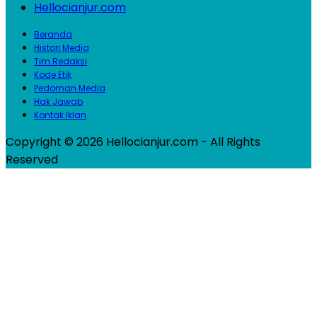
Hellocianjur.com
Beranda
Histori Media
Tim Redaksi
Kode Etik
Pedoman Media
Hak Jawab
Kontak Iklan
Copyright © 2026 Hellocianjur.com - All Rights
Reserved