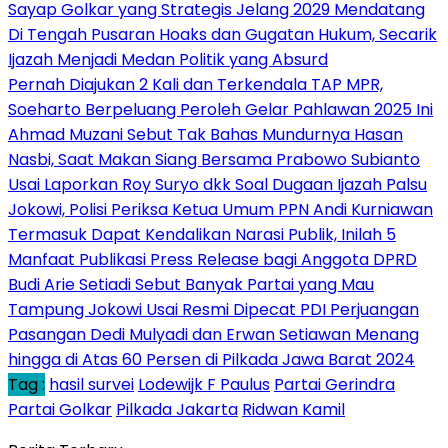
Sayap Golkar yang Strategis Jelang 2029 Mendatang
Di Tengah Pusaran Hoaks dan Gugatan Hukum, Secarik
Ijazah Menjadi Medan Politik yang Absurd
Pernah Diajukan 2 Kali dan Terkendala TAP MPR,
Soeharto Berpeluang Peroleh Gelar Pahlawan 2025 Ini
Ahmad Muzani Sebut Tak Bahas Mundurnya Hasan
Nasbi, Saat Makan Siang Bersama Prabowo Subianto
Usai Laporkan Roy Suryo dkk Soal Dugaan Ijazah Palsu
Jokowi, Polisi Periksa Ketua Umum PPN Andi Kurniawan
Termasuk Dapat Kendalikan Narasi Publik, Inilah 5
Manfaat Publikasi Press Release bagi Anggota DPRD
Budi Arie Setiadi Sebut Banyak Partai yang Mau
Tampung Jokowi Usai Resmi Dipecat PDI Perjuangan
Pasangan Dedi Mulyadi dan Erwan Setiawan Menang
hingga di Atas 60 Persen di Pilkada Jawa Barat 2024
Tag :
hasil survei
Lodewijk F Paulus
Partai Gerindra
Partai Golkar
Pilkada Jakarta
Ridwan Kamil