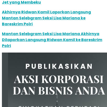
Jet yang Membeku
Akhirnya Ridwan Kamil Laporkan Langsung
Mantan Selebgram Seksi Lisa Mariana ke
Bareskrim Polri
Mantan Selebgram Seksi Lisa Mariana Akhirnya
Dilaporkan Langsung Ridwan Kamil ke Bareskrim
Polri