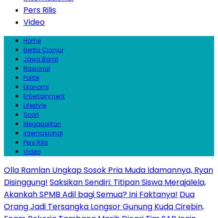
Pers Rilis
Video
Home
Berita Cianjur
Jawa Barat
Nasional
Politik
Ekonomi
Entertainment
Lifestyle
Sport
Megapolitan
Internasional
Pers Rilis
Video
Olla Ramlan Ungkap Sosok Pria Muda Idamannya, Ryan
Disinggung!
Saksikan Sendiri: Titipan Siswa Merajalela,
Akankah SPMB Adil bagi Semua? Ini Faktanya!
Dua
Orang Jadi Tersangka Longsor Gunung Kuda Cirebin,