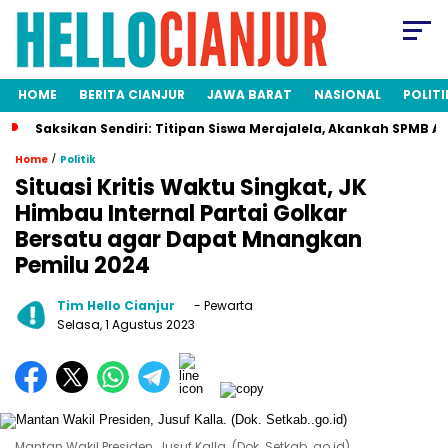
HOME
BERITA CIANJUR
JAWA BARAT
NASIONAL
POLITI
aksikan Sendiri: Titipan Siswa Merajalela, Akankah SPMB Adil bag
/
Home
Politik
Situasi Kritis Waktu Singkat, JK
Himbau Internal Partai Golkar
Bersatu agar Dapat Mnangkan
Pemilu 2024
Tim Hello Cianjur
- Pewarta
Selasa, 1 Agustus 2023
Mantan Wakil Presiden, Jusuf Kalla. (Dok. Setkab..go.id)