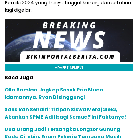
Pemilu 2024 yang hanya tinggal kurang dari setahun
lagi digelar.
ADVERTISEMENT
Baca Juga:
Olla Ramlan Ungkap Sosok Pria Muda
Idamannya, Ryan Disinggung!
Saksikan Sendiri: Titipan Siswa Merajalela,
Akankah SPMB Adil bagi Semua? Ini Faktanya!
Dua Orang Jadi Tersangka Longsor Gunung
Kuda Cirebin, Enam Pekerja Tambang Masih