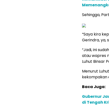
Memenangkan
Sehingga, Part
“Saya kira ke
Gerindra, ya,
“Jadi, ini sud
atau wapres ng
Luhut Binsar P
Menurut Luhut
kekompakan d
Baca Juga:
Gubernur Jaw
di Tengah Kri