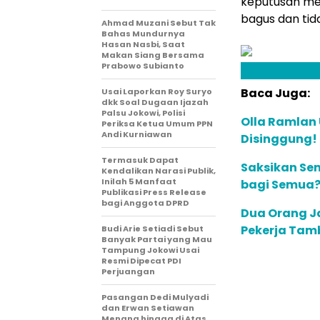
keputusan me
bagus dan tid
Ahmad Muzani Sebut Tak
Bahas Mundurnya
Hasan Nasbi, Saat
Makan Siang Bersama
Prabowo Subianto
Baca Juga:
Usai Laporkan Roy Suryo
dkk Soal Dugaan Ijazah
Palsu Jokowi, Polisi
Olla Ramlan
Periksa Ketua Umum PPN
Andi Kurniawan
Disinggung!
Termasuk Dapat
Saksikan Sen
Kendalikan Narasi Publik,
Inilah 5 Manfaat
bagi Semua? 
Publikasi Press Release
bagi Anggota DPRD
Dua Orang J
Pekerja Tam
Budi Arie Setiadi Sebut
Banyak Partai yang Mau
Tampung Jokowi Usai
Resmi Dipecat PDI
Perjuangan
Pasangan Dedi Mulyadi
dan Erwan Setiawan
Menang hingga di Atas