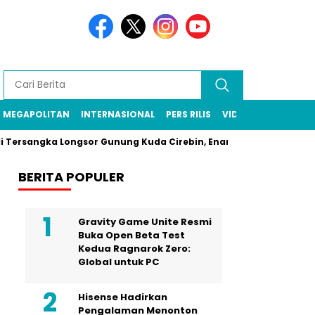
MEGAPOLITAN
INTERNASIONAL
PERS RILIS
VIDEO
gka Longsor Gunung Kuda Cirebin, Enam Pekerja Tambang Masih 
BERITA POPULER
Gravity Game Unite Resmi
Buka Open Beta Test
Kedua Ragnarok Zero:
Global untuk PC
Hisense Hadirkan
Pengalaman Menonton