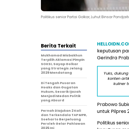
Politikus senior Partai Golkar, Luhut Binsar Pand
HELLOIDN.C
Berita Terkait
keputusan par
Mukhamad Misbakhun
Gerindra Prab
Terpilih Aklamasi Pimpin
SOKSI, Sayap Golkar
yang Strategis Jelang
2029 Mendatang
Yuks, dukung
konten arti
Di Tengah Pusaran
kuliner 
Hoaks dan Gugatan
Hukum, Secarik Ijazah
Menjadi Medan Politik
yang Absurd
Prabowo Subia
untuk Pilpres
Pernah Diajukan 2 Kali
dan Terkendala TAP MPR,
Soeharto Berpeluang
Politikus seni
Peroleh Gelar Pahlawan
2025 Ini