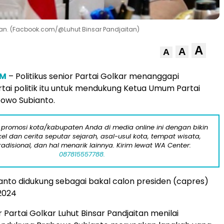
jaitan. (Facbook.com/@Luhut Binsar Pandjaitan)
A
A
A
OM
– Politikus senior Partai Golkar menanggapi
tai politik itu untuk mendukung Ketua Umum Partai
owo Subianto.
 promosi kota/kabupaten Anda di media online ini dengan bikin
kel dan cerita seputar sejarah, asal-usul kota, tempat wisata,
tradisional, dan hal menarik lainnya. Kirim lewat WA Center:
087815557788.
nto didukung sebagai bakal calon presiden (capres)
 2024
or Partai Golkar Luhut Binsar Pandjaitan menilai