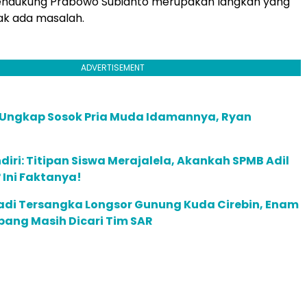
ndukung Prabowo Subianto merupakan langkah yang
ak ada masalah.
ADVERTISEMENT
 Ungkap Sosok Pria Muda Idamannya, Ryan
diri: Titipan Siswa Merajalela, Akankah SPMB Adil
Ini Faktanya!
adi Tersangka Longsor Gunung Kuda Cirebin, Enam
bang Masih Dicari Tim SAR