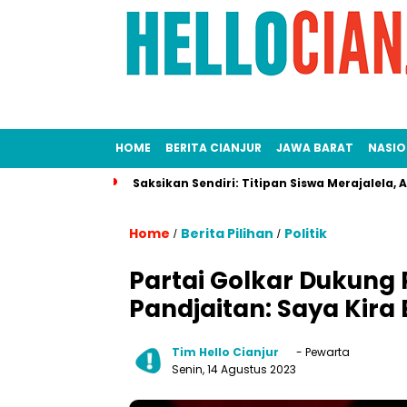
HOME
BERITA CIANJUR
JAWA BARAT
NASIO
nggung!
Saksikan Sendiri: Titipan Siswa Merajalela, Akankah
Home
Berita Pilihan
Politik
/
/
Partai Golkar Dukung 
Pandjaitan: Saya Kir
Tim Hello Cianjur
- Pewarta
Senin, 14 Agustus 2023