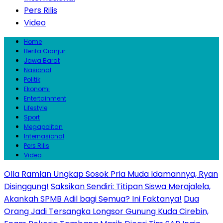
Pers Rilis
Video
Home
Berita Cianjur
Jawa Barat
Nasional
Politik
Ekonomi
Entertainment
Lifestyle
Sport
Megapolitan
Internasional
Pers Rilis
Video
Olla Ramlan Ungkap Sosok Pria Muda Idamannya, Ryan
Disinggung!
Saksikan Sendiri: Titipan Siswa Merajalela,
Akankah SPMB Adil bagi Semua? Ini Faktanya!
Dua
Orang Jadi Tersangka Longsor Gunung Kuda Cirebin,