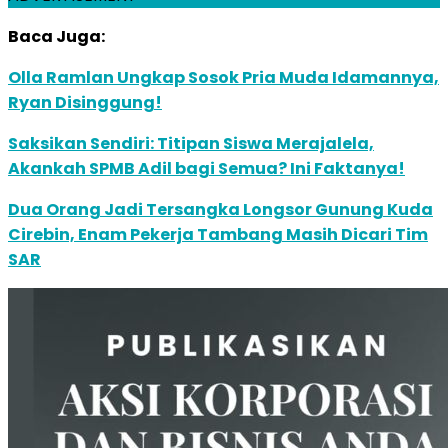
Baca Juga:
Olla Ramlan Ungkap Sosok Pria Muda Idamannya,
Ryan Disinggung!
Saksikan Sendiri: Titipan Siswa Merajalela,
Akankah SPMB Adil bagi Semua? Ini Faktanya!
Dua Orang Jadi Tersangka Longsor Gunung Kuda
Cirebin, Enam Pekerja Tambang Masih Dicari Tim
SAR