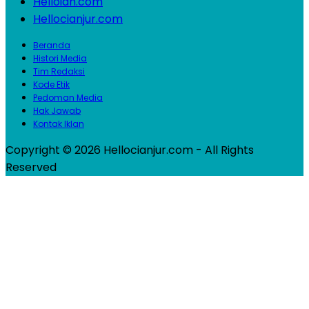
Helloidn.com
Hellocianjur.com
Beranda
Histori Media
Tim Redaksi
Kode Etik
Pedoman Media
Hak Jawab
Kontak Iklan
Copyright © 2026 Hellocianjur.com - All Rights
Reserved