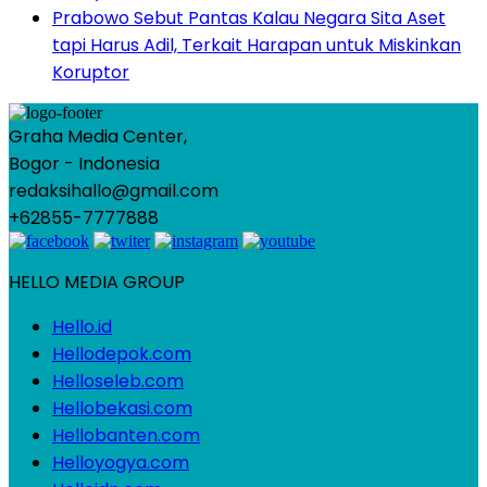
Prabowo Sebut Pantas Kalau Negara Sita Aset
tapi Harus Adil, Terkait Harapan untuk Miskinkan
Koruptor
Graha Media Center,
Bogor - Indonesia
redaksihallo@gmail.com
+62855-7777888
HELLO MEDIA GROUP
Hello.id
Hellodepok.com
Helloseleb.com
Hellobekasi.com
Hellobanten.com
Helloyogya.com