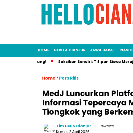
HOME
BERITA CIANJUR
JAWA BARAT
NASIO
yan Disinggung!
Saksikan Sendiri: Titipan Siswa Merajalela,
Home
Pers Rilis
/
MedJ Luncurkan Platf
Informasi Tepercaya M
Tiongkok yang Berke
Tim Hello Cianjur
- Pewarta
Kamis, 2 April 2026