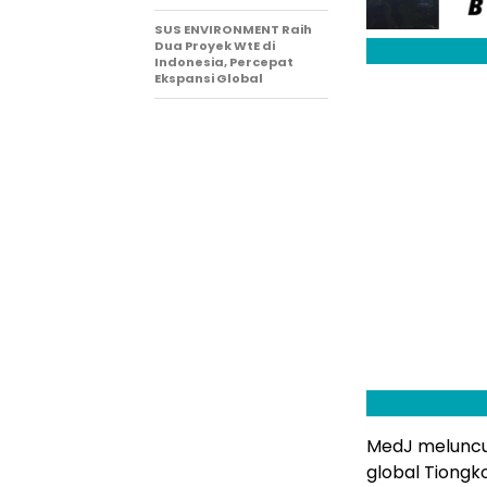
SUS ENVIRONMENT Raih
Dua Proyek WtE di
Indonesia, Percepat
Ekspansi Global
MedJ meluncu
global Tiongk