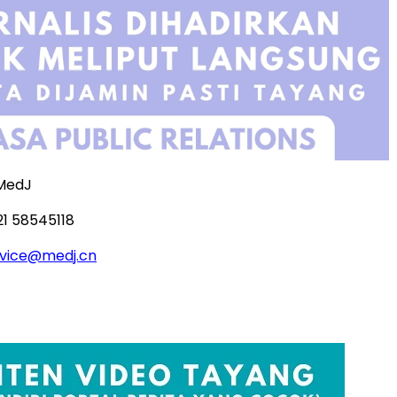
MedJ
21 58545118
vice@medj.cn