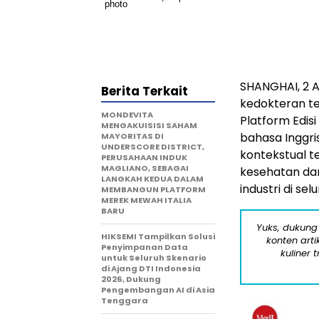
SHANGHAI, 2 A
Berita Terkait
kedokteran te
MONDEVITA
Platform Edis
MENGAKUISISI SAHAM
bahasa Inggris
MAYORITAS DI
UNDERSCORE DISTRICT,
kontekstual t
PERUSAHAAN INDUK
MAGLIANO, SEBAGAI
kesehatan dan
LANGKAH KEDUA DALAM
industri di sel
MEMBANGUN PLATFORM
MEREK MEWAH ITALIA
BARU
Yuks, dukung
HIKSEMI Tampilkan Solusi
konten arti
Penyimpanan Data
kuliner 
untuk Seluruh Skenario
di Ajang DTI Indonesia
2026, Dukung
Pengembangan AI di Asia
Tenggara