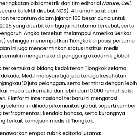
eringkatan bibliometrik dari tim editorial
Nature
,
Cell
,
secara kolektif disebut NCS), 41 rumah sakit dari
tan tercantum dalam jajaran 100 besar dunia untuk
i 2025 yang diterbitkan tiga jurnal utama tersebut, serta
pengaruh. Angka tersebut melampaui Amerika Serikat
it) sehingga menempatkan Tiongkok di posisi pertama
ian ini juga mencerminkan status institusi medis
g semakin mengemuka di panggung akademik global.
a terkemuka di bidang kedokteran Tiongkok selama
tu dekade, MedJ melayani tiga juta tenaga kesehatan
njangkau 10 juta pelanggan, serta bermitra dengan lebih
akar medis terkemuka dan lebih dari 10.000 rumah sakit
eri. Platform Internasional terbaru ini mengatasi
 selama ini dihadapi komunitas global, seperti sumber
g terfragmentasi, kendala bahasa, serta kurangnya
ng terkait kemajuan medis di Tiongkok.
menawarkan empat rubrik editorial utama: