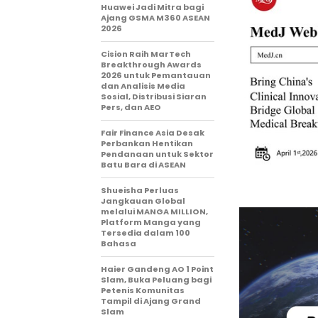
Huawei Jadi Mitra bagi
Ajang GSMA M360 ASEAN
2026
Cision Raih MarTech
Breakthrough Awards
2026 untuk Pemantauan
dan Analisis Media
Sosial, Distribusi Siaran
Pers, dan AEO
Fair Finance Asia Desak
Perbankan Hentikan
Pendanaan untuk Sektor
Batu Bara di ASEAN
Shueisha Perluas
Jangkauan Global
melalui MANGA MILLION,
Platform Manga yang
Tersedia dalam 100
Bahasa
Haier Gandeng AO 1 Point
Slam, Buka Peluang bagi
Petenis Komunitas
Tampil di Ajang Grand
Slam