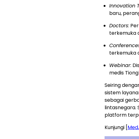
Innovation 
baru, peran
Doctors
: Pe
terkemuka d
Conference
terkemuka d
Webinar
: D
medis Tiong
Seiring denga
sistem layana
sebagai gerba
lintasnegara.
platform terp
Kunjungi [
Med