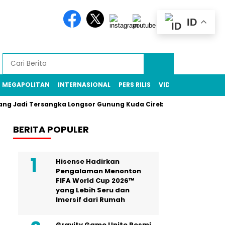
ID
MEGAPOLITAN
INTERNASIONAL
PERS RILIS
VIDEO
i Tersangka Longsor Gunung Kuda Cirebin, Enam Pekerja Tamban
BERITA POPULER
Hisense Hadirkan
Pengalaman Menonton
FIFA World Cup 2026™
yang Lebih Seru dan
Imersif dari Rumah
Gravity Game Unite Resmi