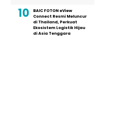
BAIC FOTON eView
Connect Resmi Meluncur
di Thailand, Perkuat
Ekosistem Logistik Hijau
di Asia Tenggara