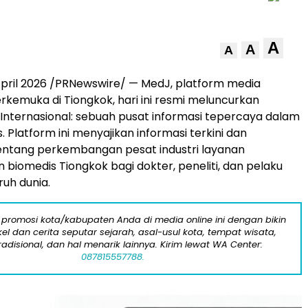
A
A
A
pril 2026 /PRNewswire/ — MedJ, platform media
rkemuka di Tiongkok, hari ini resmi meluncurkan
i Internasional: sebuah pusat informasi tepercaya dalam
. Platform ini menyajikan informasi terkini dan
entang perkembangan pesat industri layanan
 biomedis Tiongkok bagi dokter, peneliti, dan pelaku
uruh dunia.
 promosi kota/kabupaten Anda di media online ini dengan bikin
kel dan cerita seputar sejarah, asal-usul kota, tempat wisata,
tradisional, dan hal menarik lainnya. Kirim lewat WA Center:
087815557788.