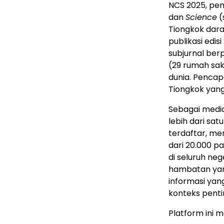
NCS 2025, pem
dan
Science
(
Tiongkok dara
publikasi edis
subjurnal ber
(29 rumah sak
dunia. Pencapa
Tiongkok yan
Sebagai medi
lebih dari sa
terdaftar, me
dari 20.000 p
di seluruh neg
hambatan yang
informasi yan
konteks penti
Platform ini 