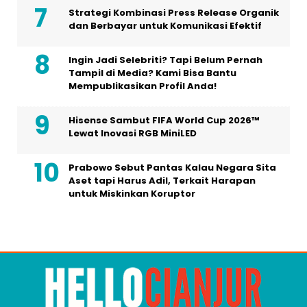
Strategi Kombinasi Press Release Organik
dan Berbayar untuk Komunikasi Efektif
Ingin Jadi Selebriti? Tapi Belum Pernah
Tampil di Media? Kami Bisa Bantu
Mempublikasikan Profil Anda!
Hisense Sambut FIFA World Cup 2026™
Lewat Inovasi RGB MiniLED
Prabowo Sebut Pantas Kalau Negara Sita
Aset tapi Harus Adil, Terkait Harapan
untuk Miskinkan Koruptor