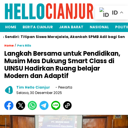
ID
HOME
BERITA CIANJUR
JAWA BARAT
NASIONAL
POLITI
i: Titipan Siswa Merajalela, Akankah SPMB Adil bagi Semua? Ini F
/
Home
Pers Rilis
Langkah Bersama untuk Pendidikan,
Musim Mas Dukung Smart Class di
UINSU Hadirkan Ruang belajar
Modern dan Adaptif
Tim Hello Cianjur
- Pewarta
Selasa, 30 Desember 2025