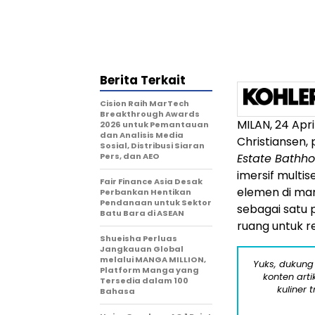
Berita Terkait
Cision Raih MarTech
Breakthrough Awards
MILAN
,
24 Apri
2026 untuk Pemantauan
dan Analisis Media
Christiansen,
Sosial, Distribusi Siaran
Pers, dan AEO
Estate Bathho
imersif multi
Fair Finance Asia Desak
elemen di man
Perbankan Hentikan
Pendanaan untuk Sektor
sebagai satu 
Batu Bara di ASEAN
ruang untuk re
Shueisha Perluas
Jangkauan Global
melalui MANGA MILLION,
Yuks, dukung
Platform Manga yang
konten arti
Tersedia dalam 100
kuliner 
Bahasa