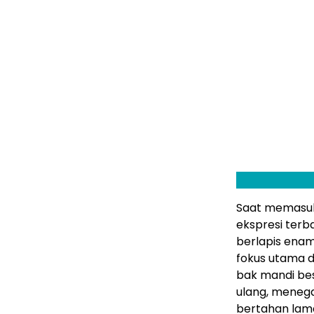
Saat memasuk
ekspresi terb
berlapis enam
fokus utama d
bak mandi bes
ulang, menega
bertahan lam