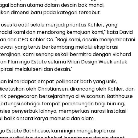
gai bahan utama dalam desain bak mandi,
an dimensi baru pada kategori tersebut.
oses kreatif selalu menjadi prioritas Kohler, yang
adisi kami dan mendorong kemajuan kami," kata David
nan dan CEO Kohler Co. "Bagi kami, desain menjembatani
novasi, yang terus berkembang melalui eksplorasi
kerajinan. Kami senang sekali bermitra dengan Richard
dan Flamingo Estate selama Milan Design Week untuk
irasi melalui seni dan desain."
an ini terdapat empat pollinator bath yang unik,
icetuskan oleh Christiansen, dirancang oleh Kohler, dan
brik pengecoran bersejarahnya di Wisconsin. Bathhouse
i berfungsi sebagai tempat perlindungan bagi burung,
esies penyerbuk lainnya, memperluas narasi instalasi
l balik antara karya manusia dan alam.
go Estate Bathhouse, kami ingin mengeksplorasi