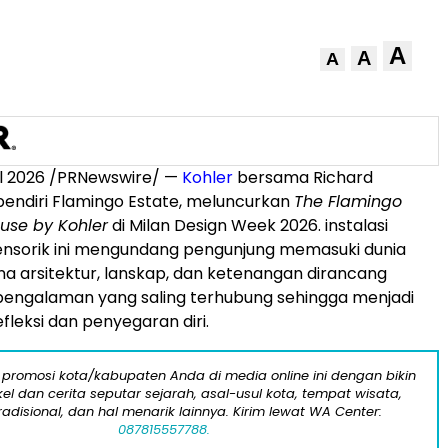
A
A
A
l 2026
/PRNewswire/ —
Kohler
bersama Richard
 pendiri Flamingo Estate, meluncurkan
The Flamingo
use by Kohler
di Milan Design Week 2026. instalasi
sensorik ini mengundang pengunjung memasuki dunia
a arsitektur, lanskap, dan ketenangan dirancang
pengalaman yang saling terhubung sehingga menjadi
fleksi dan penyegaran diri.
 promosi kota/kabupaten Anda di media online ini dengan bikin
kel dan cerita seputar sejarah, asal-usul kota, tempat wisata,
tradisional, dan hal menarik lainnya. Kirim lewat WA Center:
087815557788.