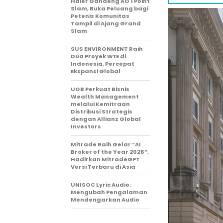
Haier Gandeng AO 1 Point
Slam, Buka Peluang bagi
Petenis Komunitas
Tampil di Ajang Grand
Slam
SUS ENVIRONMENT Raih
Dua Proyek WtE di
Indonesia, Percepat
Ekspansi Global
UOB Perkuat Bisnis
Wealth Management
melalui Kemitraan
Distribusi Strategis
dengan Allianz Global
Investors
Mitrade Raih Gelar “AI
Broker of the Year 2026”,
Hadirkan MitradeGPT
Versi Terbaru di Asia
UNISOC Lyric Audio:
Mengubah Pengalaman
Mendengarkan Audio