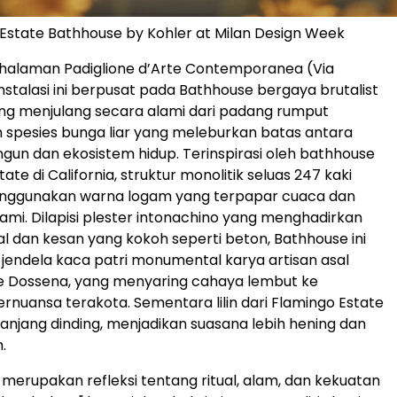
Estate Bathhouse by Kohler at Milan Design Week
 halaman Padiglione d’Arte Contemporanea (Via
 instalasi ini berpusat pada Bathhouse bergaya brutalist
ng menjulang secara alami dari padang rumput
h spesies bunga liar yang meleburkan batas antara
gun dan ekosistem hidup. Terinspirasi oleh bathhouse
tate di California, struktur monolitik seluas 247 kaki
menggunakan warna logam yang terpapar cuaca dan
mi. Dilapisi plester intonachino yang menghadirkan
al dan kesan yang kokoh seperti beton, Bathhouse ini
endela kaca patri monumental karya artisan asal
le Dossena, yang menyaring cahaya lembut ke
nuansa terakota. Sementara lilin dari Flamingo Estate
epanjang dinding, menjadikan suasana lebih hening dan
.
i merupakan refleksi tentang ritual, alam, dan kekuatan