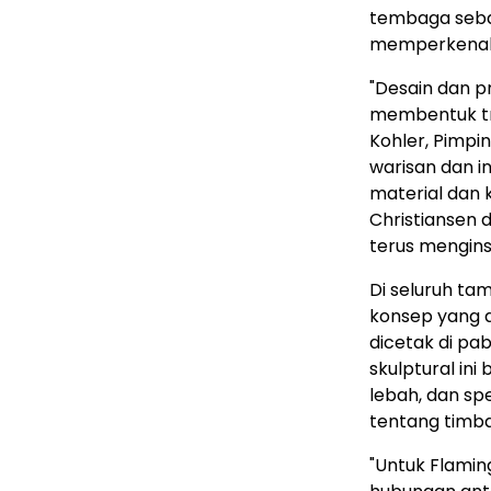
tembaga seba
memperkenalk
"Desain dan pr
membentuk tr
Kohler, Pimpi
warisan dan i
material dan 
Christiansen 
terus menginsp
Di seluruh tam
konsep yang d
dicetak di pa
skulptural in
lebah, dan sp
tentang timba
"Untuk Flamin