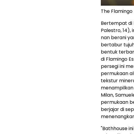
The Flamingo 
Bertempat di
Palestro, 14),
nan berani ya
bertabur tuju
bentuk terban
di Flamingo Es
persegi ini 
permukaan ala
tekstur miner
menampilkan j
Milan, Samue
permukaan ber
berjajar di s
menenangkan
"Bathhouse in