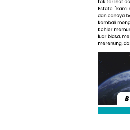
tak terlihat d
Estate. "Kami
dan cahaya b
kembali meng
Kohler memung
luar biasa, m
merenung, da