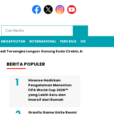
MEGAPOLITAN
INTERNASIONAL
PERS RILIS
VIDEO
sangka Longsor Gunung Kuda Cirebin, Enam Pekerja Tambang Mas
BERITA POPULER
Hisense Hadirkan
Pengalaman Menonton
FIFA World Cup 2026™
yang Lebih Seru dan
Imersif dari Rumah
Gravity Game Unite Resmi