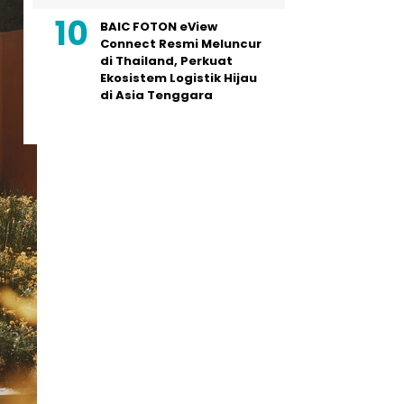
BAIC FOTON eView
Connect Resmi Meluncur
di Thailand, Perkuat
Ekosistem Logistik Hijau
di Asia Tenggara