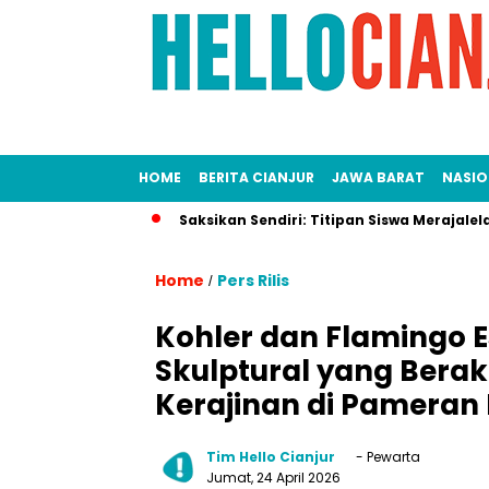
HOME
BERITA CIANJUR
JAWA BARAT
NASIO
isinggung!
Saksikan Sendiri: Titipan Siswa Merajalela, Akan
Home
Pers Rilis
/
Kohler dan Flamingo 
Skulptural yang Berak
Kerajinan di Pameran
Tim Hello Cianjur
- Pewarta
Jumat, 24 April 2026