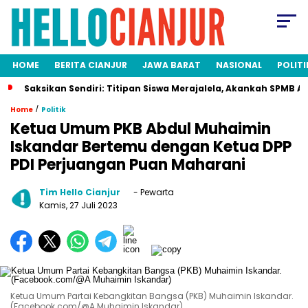
HOME
BERITA CIANJUR
JAWA BARAT
NASIONAL
POLITI
aksikan Sendiri: Titipan Siswa Merajalela, Akankah SPMB Adil bag
/
Home
Politik
Ketua Umum PKB Abdul Muhaimin
Iskandar Bertemu dengan Ketua DPP
PDI Perjuangan Puan Maharani
Tim Hello Cianjur
- Pewarta
Kamis, 27 Juli 2023
Ketua Umum Partai Kebangkitan Bangsa (PKB) Muhaimin Iskandar.
(Facebook.com/@A Muhaimin Iskandar)