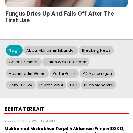
Fungus Dries Up And Falls Off After The
First Use
Tag :
Abdul Muhaimin Iskandar
Breaking News
Calon Presiden
Calon Wakil Presiden
Hasanuddin Wahid
Partai Politik
PDI Perjuangan
Pemilu 2024
Pilpres 2024
PKB
Puan Maharani
BERITA TERKAIT
Kamis, 22 Mei 2025 - 15:14 WIB
Mukhamad Misbakhun Terpilih Aklamasi Pimpin SOKSI,