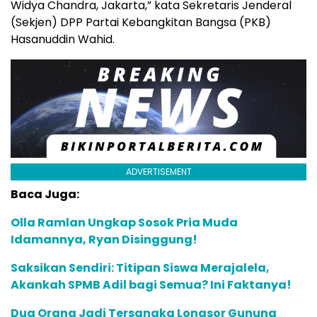
Widya Chandra, Jakarta,” kata Sekretaris Jenderal
(Sekjen) DPP Partai Kebangkitan Bangsa (PKB)
Hasanuddin Wahid.
ADVERTISEMENT
Baca Juga:
Olla Ramlan Ungkap Sosok Pria Muda
Idamannya, Ryan Disinggung!
Saksikan Sendiri: Titipan Siswa Merajalela,
Akankah SPMB Adil bagi Semua? Ini Faktanya!
Dua Orang Jadi Tersangka Longsor Gunung