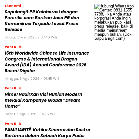
Ekonomi
Sapulangit PR Kolaborasi dengan
Persrilis.com Berikan Jasa PR dan
Komunikasi Terpadu Lewat Press
Release
Sabtu, 17 Mei 2025 - 07:40 WIB
Pers Rilis
16th Worldwide Chinese Life Insurance
Congress & International Dragon
Award (IDA) Annual Conference 2026
Resmi Digelar
Minggu, 9 Agu 2026 - 01:45 WIB
Pers Rilis
Himel Hadirkan Visi Hunian Modern
melalui Kampanye Global “Dream
Home”
Sabtu, 8 Agu 2026 - 14:26 WIB
Pers Rilis
FAMILIARITÉ: Ketika Sinema dan Sastra
Bertemu dalam Sebuah Karya Puitis