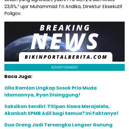
23,6%.” ujar Muhammad Tri Andika, Direktur Eksekutif
Poligov.
ADVERTISEMENT
Baca Juga:
Olla Ramlan Ungkap Sosok Pria Muda
Idamannya, Ryan Disinggung!
Saksikan Sendiri: Titipan Siswa Merajalela,
Akankah SPMB Adil bagi Semua? Ini Faktanya!
Dua Orang Jadi Tersangka Longsor Gunung