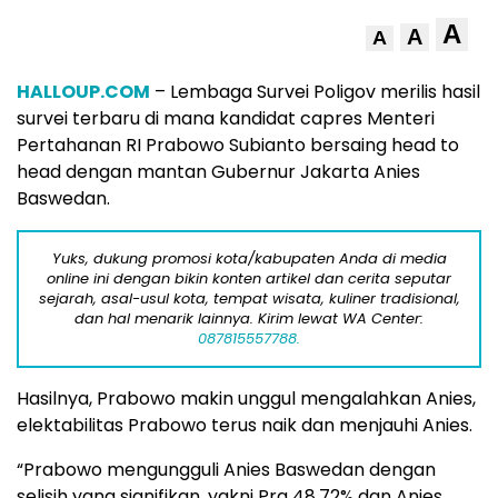
A
A
A
HALLOUP.COM
– Lembaga Survei Poligov merilis hasil
survei terbaru di mana kandidat capres Menteri
Pertahanan RI Prabowo Subianto bersaing head to
head dengan mantan Gubernur Jakarta Anies
Baswedan.
Yuks, dukung promosi kota/kabupaten Anda di media
online ini dengan bikin konten artikel dan cerita seputar
sejarah, asal-usul kota, tempat wisata, kuliner tradisional,
dan hal menarik lainnya. Kirim lewat WA Center:
087815557788.
Hasilnya, Prabowo makin unggul mengalahkan Anies,
elektabilitas Prabowo terus naik dan menjauhi Anies.
“Prabowo mengungguli Anies Baswedan dengan
selisih yang signifikan, yakni Pra 48,72% dan Anies