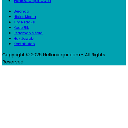
Hellocianjur.com
Beranda
Histori Media
Tim Redaksi
Kode Etik
Pedoman Media
Hak Jawab
Kontak Iklan
Copyright © 2026 Hellocianjur.com - All Rights
Reserved