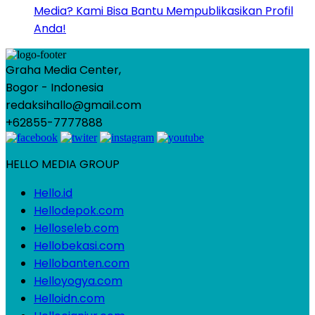
Media? Kami Bisa Bantu Mempublikasikan Profil
Anda!
Graha Media Center,
Bogor - Indonesia
redaksihallo@gmail.com
+62855-7777888
HELLO MEDIA GROUP
Hello.id
Hellodepok.com
Helloseleb.com
Hellobekasi.com
Hellobanten.com
Helloyogya.com
Helloidn.com