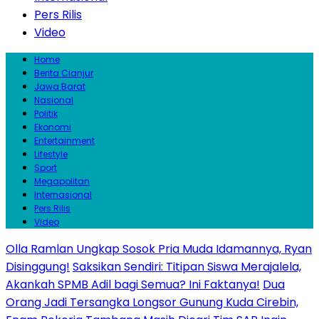
Pers Rilis
Video
Home
Berita Cianjur
Jawa Barat
Nasional
Politik
Ekonomi
Entertainment
Lifestyle
Sport
Megapolitan
Internasional
Pers Rilis
Video
Olla Ramlan Ungkap Sosok Pria Muda Idamannya, Ryan
Disinggung!
Saksikan Sendiri: Titipan Siswa Merajalela,
Akankah SPMB Adil bagi Semua? Ini Faktanya!
Dua
Orang Jadi Tersangka Longsor Gunung Kuda Cirebin,