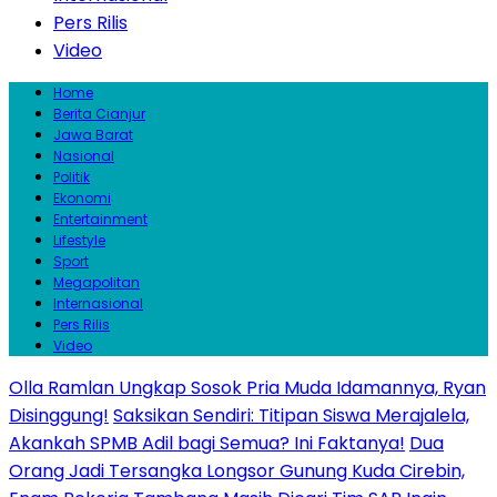
Pers Rilis
Video
Home
Berita Cianjur
Jawa Barat
Nasional
Politik
Ekonomi
Entertainment
Lifestyle
Sport
Megapolitan
Internasional
Pers Rilis
Video
Olla Ramlan Ungkap Sosok Pria Muda Idamannya, Ryan
Disinggung!
Saksikan Sendiri: Titipan Siswa Merajalela,
Akankah SPMB Adil bagi Semua? Ini Faktanya!
Dua
Orang Jadi Tersangka Longsor Gunung Kuda Cirebin,