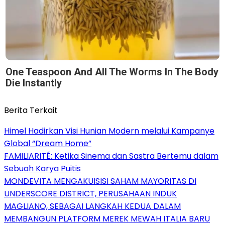
One Teaspoon And All The Worms In The Body
Die Instantly
Berita Terkait
Himel Hadirkan Visi Hunian Modern melalui Kampanye
Global “Dream Home”
FAMILIARITÉ: Ketika Sinema dan Sastra Bertemu dalam
Sebuah Karya Puitis
MONDEVITA MENGAKUISISI SAHAM MAYORITAS DI
UNDERSCORE DISTRICT, PERUSAHAAN INDUK
MAGLIANO, SEBAGAI LANGKAH KEDUA DALAM
MEMBANGUN PLATFORM MEREK MEWAH ITALIA BARU