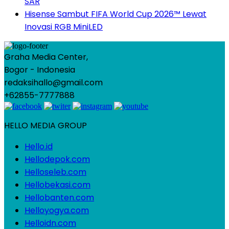
SAR
Hisense Sambut FIFA World Cup 2026™ Lewat
Inovasi RGB MiniLED
Graha Media Center,
Bogor - Indonesia
redaksihallo@gmail.com
+62855-7777888
HELLO MEDIA GROUP
Hello.id
Hellodepok.com
Helloseleb.com
Hellobekasi.com
Hellobanten.com
Helloyogya.com
Helloidn.com