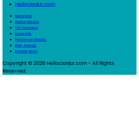
Hellocianjur.com
Beranda
Histori Media
Tim Redaksi
Kode Etik
Pedoman Media
Hak Jawab
Kontak Iklan
Copyright © 2026 Hellocianjur.com - All Rights
Reserved