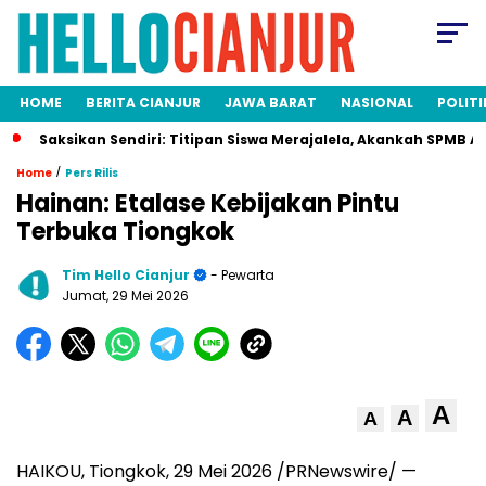
HOME
BERITA CIANJUR
JAWA BARAT
NASIONAL
POLITI
aksikan Sendiri: Titipan Siswa Merajalela, Akankah SPMB Adil bag
/
Home
Pers Rilis
Hainan: Etalase Kebijakan Pintu
Terbuka Tiongkok
Tim Hello Cianjur
- Pewarta
Jumat, 29 Mei 2026
A
A
A
HAIKOU, Tiongkok, 29 Mei 2026 /PRNewswire/ —