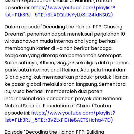
sistem kepabeanan khusus di Hainan. (Tonton
episode ini:
https://www.youtube.com/playlist?
list=PLk3RJ_5TEtr3bXEQU9sYyLb8H241dNS02)
Dalam episode "Decoding the Hainan FTP: Chasing
Dreams", penonton dapat menelusuri perjalanan 10
wirausahawan muda internasional yang berhasil
membangun karier di Hainan berkat berbagai
kebijakan yang diterapkan pemerintah setempat.
Salah satunya, Albina,
vlogger
sekaligus duta promosi
pariwisata internasional Hainan. Ada pula Imani dan
Gloria yang ikut memasarkan produk-produk Hainan
ke pasar global melalui siaran langsung. Sementara
itu, Musa berhasil memperoleh dua paten
internasional dan pendanaan proyek dari National
Natural Science Foundation of China. (Tonton
episode ini:
https://www.youtube.com/playlist?
list=PLk3RJ_5TEtr3VZLxFl0He8AETSHcha47D)
Episode "Decoding the Hainan FTP: Building