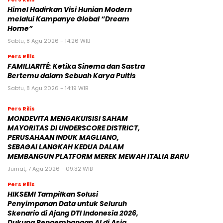
Himel Hadirkan Visi Hunian Modern
melalui Kampanye Global “Dream
Home”
Sabtu, 8 Agu 2026 - 14:26 WIB
Pers Rilis
FAMILIARITÉ: Ketika Sinema dan Sastra
Bertemu dalam Sebuah Karya Puitis
Sabtu, 8 Agu 2026 - 14:19 WIB
Pers Rilis
MONDEVITA MENGAKUISISI SAHAM
MAYORITAS DI UNDERSCORE DISTRICT,
PERUSAHAAN INDUK MAGLIANO,
SEBAGAI LANGKAH KEDUA DALAM
MEMBANGUN PLATFORM MEREK MEWAH ITALIA BARU
Jumat, 7 Agu 2026 - 09:32 WIB
Pers Rilis
HIKSEMI Tampilkan Solusi
Penyimpanan Data untuk Seluruh
Skenario di Ajang DTI Indonesia 2026,
Dukung Pengembangan AI di Asia