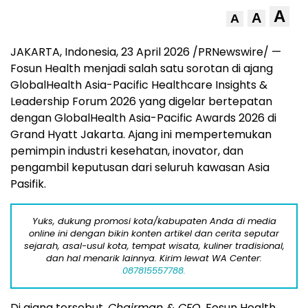
A
A
A
JAKARTA, Indonesia
,
23 April 2026
/PRNewswire/ —
Fosun Health menjadi salah satu sorotan di ajang
GlobalHealth Asia-Pacific Healthcare Insights &
Leadership Forum 2026 yang digelar bertepatan
dengan GlobalHealth Asia-Pacific Awards 2026 di
Grand Hyatt Jakarta. Ajang ini mempertemukan
pemimpin industri kesehatan, inovator, dan
pengambil keputusan dari seluruh kawasan Asia
Pasifik.
Yuks, dukung promosi kota/kabupaten Anda di media
online ini dengan bikin konten artikel dan cerita seputar
sejarah, asal-usul kota, tempat wisata, kuliner tradisional,
dan hal menarik lainnya. Kirim lewat WA Center:
087815557788.
Di ajang tersebut,
Chairman & CEO
, Fosun Health