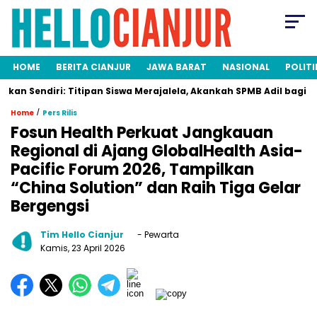
HOME
BERITA CIANJUR
JAWA BARAT
NASIONAL
POLITI
endiri: Titipan Siswa Merajalela, Akankah SPMB Adil bagi Semua? 
/
Home
Pers Rilis
Fosun Health Perkuat Jangkauan
Regional di Ajang GlobalHealth Asia-
Pacific Forum 2026, Tampilkan
“China Solution” dan Raih Tiga Gelar
Bergengsi
Tim Hello Cianjur
- Pewarta
Kamis, 23 April 2026