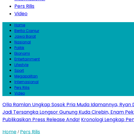
Pers Rilis
Video
Home
Berita Cianjur
Jawa Barat
Nasional
Politik
Ekonomi
Entertainment
Lifestyle
Sport
Megapolitan
Internasional
Pers Rilis
Video
Olla Ramlan Ungkap Sosok Pria Muda Idamannya, Ryan D
Jadi Tersangka Longsor Gunung Kuda Cirebin, Enam Pek
Publikasikan Press Release Anda!
Kronologi Lengkap Penc
Home
Pers Rilis
/