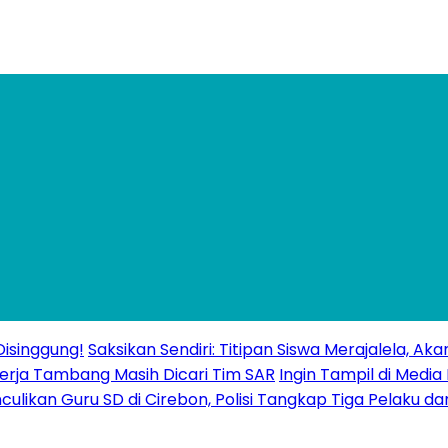
isinggung!
Saksikan Sendiri: Titipan Siswa Merajalela, A
erja Tambang Masih Dicari Tim SAR
Ingin Tampil di Media
ulikan Guru SD di Cirebon, Polisi Tangkap Tiga Pelaku da