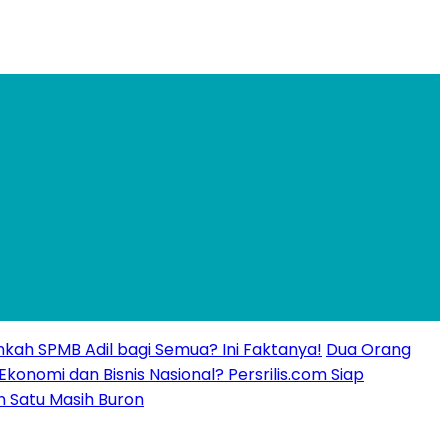
kankah SPMB Adil bagi Semua? Ini Faktanya!
Dua Orang
 Ekonomi dan Bisnis Nasional? Persrilis.com Siap
n Satu Masih Buron