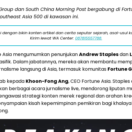
 Group dan South China Morning Post bergabung di Fo
utheast Asia 500 di kawasan ini.
engan bikin konten artikel dan cerita seputar sejarah, asal-usul kot
Kirim lewat WA Center:
087815557788.
une Asia mengumumkan penunjukan
Andrew Staples
dan
a Pasifik. Dalam jabatannya, mereka akan membantu mem
alisme langsung di Asia, termasuk komunitas
Fortune G
awab kepada
Khoon-Fong Ang
, CEO Fortune Asia. Staples
kan berbagai acara jurnalisme live, mendorong liputa
engawasi strategi konten merek regional dan arahan krea
yampaian kisah kepemimpinan pemikiran bagi khalayak b
ong.