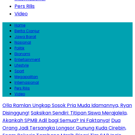
Pers Rilis
Video
Home
Berita Cianjur
Jawa Barat
Nasional
Politik
Ekonomi
Entertainment
Lifestyle
Sport
Megapolitan
Internasional
Pers Rilis
Video
Olla Ramlan Ungkap Sosok Pria Muda Idamannya, Ryan
Disinggung!
Saksikan Sendiri: Titipan Siswa Merajalela,
Akankah SPMB Adil bagi Semua? Ini Faktanya!
Dua
Orang Jadi Tersangka Longsor Gunung Kuda Cirebin,