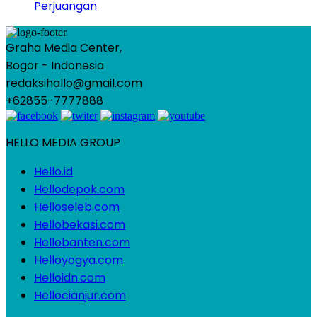
Perjuangan
Graha Media Center,
Bogor - Indonesia
redaksihallo@gmail.com
+62855-7777888
HELLO MEDIA GROUP
Hello.id
Hellodepok.com
Helloseleb.com
Hellobekasi.com
Hellobanten.com
Helloyogya.com
Helloidn.com
Hellocianjur.com