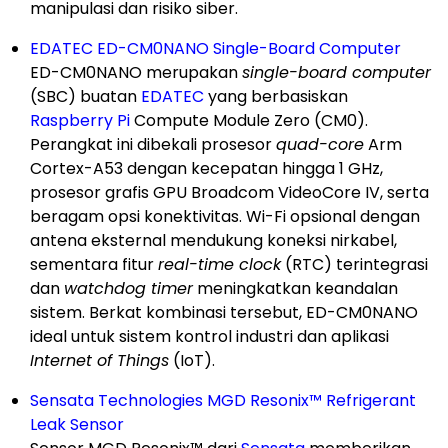
manipulasi dan risiko siber.
EDATEC ED-CM0NANO Single-Board Computer
ED-CM0NANO merupakan
single-board computer
(SBC) buatan
EDATEC
yang berbasiskan
Raspberry Pi
Compute Module Zero (CM0).
Perangkat ini dibekali prosesor
quad-core
Arm
Cortex-A53 dengan kecepatan hingga 1 GHz,
prosesor grafis GPU Broadcom VideoCore IV, serta
beragam opsi konektivitas. Wi-Fi opsional dengan
antena eksternal mendukung koneksi nirkabel,
sementara fitur
real-time clock
(RTC) terintegrasi
dan
watchdog timer
meningkatkan keandalan
sistem. Berkat kombinasi tersebut, ED-CM0NANO
ideal untuk sistem kontrol industri dan aplikasi
Internet of Things
(IoT).
Sensata Technologies MGD Resonix™ Refrigerant
Leak Sensor