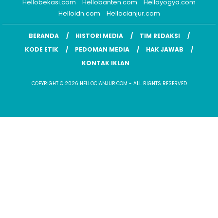
Hellobekasi.com
Hellobanten.com
Helloyogya.com
Helloidn.com
Hellocianjur.com
BERANDA
HISTORI MEDIA
TIM REDAKSI
KODE ETIK
PEDOMAN MEDIA
HAK JAWAB
KONTAK IKLAN
COPYRIGHT © 2026 HELLOCIANJUR.COM - ALL RIGHTS RESERVED