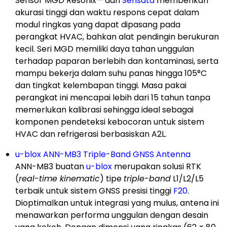
Sensor MGD Resonix™ dari
Sensata
memberikan
akurasi tinggi dan waktu respons cepat dalam
modul ringkas yang dapat dipasang pada
perangkat HVAC, bahkan alat pendingin berukuran
kecil. Seri MGD memiliki daya tahan unggulan
terhadap paparan berlebih dan kontaminasi, serta
mampu bekerja dalam suhu panas hingga 105°C
dan tingkat kelembapan tinggi. Masa pakai
perangkat ini mencapai lebih dari 15 tahun tanpa
memerlukan kalibrasi sehingga ideal sebagai
komponen pendeteksi kebocoran untuk sistem
HVAC dan refrigerasi berbasiskan A2L.
u-blox ANN-MB3 Triple-Band GNSS Antenna
ANN-MB3 buatan
u-blox
merupakan solusi RTK
(
real-time kinematic
) tipe
triple-band
L1/L2/L5
terbaik untuk sistem GNSS presisi tinggi
F20
.
Dioptimalkan untuk integrasi yang mulus, antena ini
menawarkan performa unggulan dengan desain