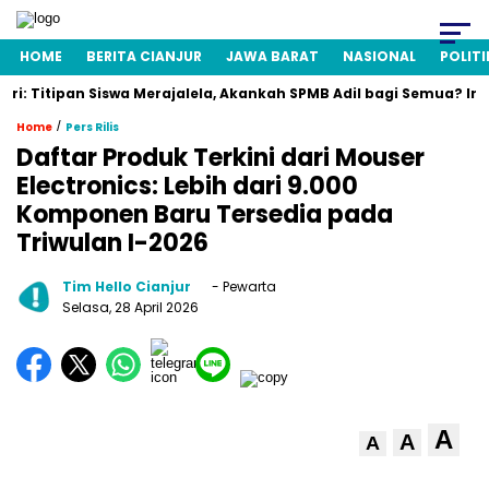
HOME
BERITA CIANJUR
JAWA BARAT
NASIONAL
POLITI
itipan Siswa Merajalela, Akankah SPMB Adil bagi Semua? Ini Fakta
/
Home
Pers Rilis
Daftar Produk Terkini dari Mouser
Electronics: Lebih dari 9.000
Komponen Baru Tersedia pada
Triwulan I-2026
Tim Hello Cianjur
- Pewarta
Selasa, 28 April 2026
A
A
A