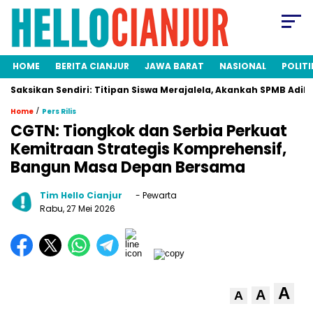
HOME
BERITA CIANJUR
JAWA BARAT
NASIONAL
POLITI
ikan Sendiri: Titipan Siswa Merajalela, Akankah SPMB Adil bagi S
/
Home
Pers Rilis
CGTN: Tiongkok dan Serbia Perkuat
Kemitraan Strategis Komprehensif,
Bangun Masa Depan Bersama
Tim Hello Cianjur
- Pewarta
Rabu, 27 Mei 2026
A
A
A