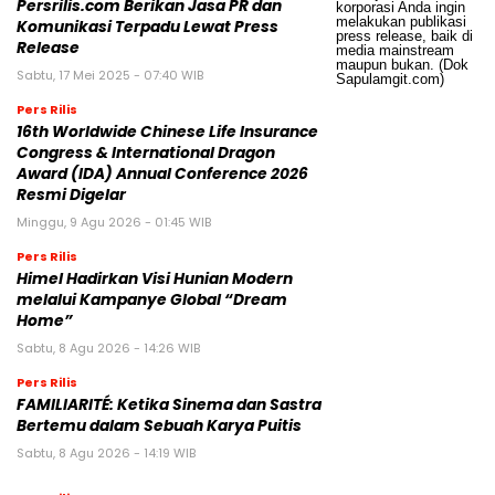
Persrilis.com Berikan Jasa PR dan
Komunikasi Terpadu Lewat Press
Release
Sabtu, 17 Mei 2025 - 07:40 WIB
Pers Rilis
16th Worldwide Chinese Life Insurance
Congress & International Dragon
Award (IDA) Annual Conference 2026
Resmi Digelar
Minggu, 9 Agu 2026 - 01:45 WIB
Pers Rilis
Himel Hadirkan Visi Hunian Modern
melalui Kampanye Global “Dream
Home”
Sabtu, 8 Agu 2026 - 14:26 WIB
Pers Rilis
FAMILIARITÉ: Ketika Sinema dan Sastra
Bertemu dalam Sebuah Karya Puitis
Sabtu, 8 Agu 2026 - 14:19 WIB