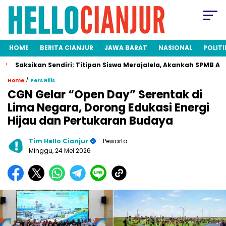
HOME
BERITA CIANJUR
JAWA BARAT
NASIONAL
POLITI
ksikan Sendiri: Titipan Siswa Merajalela, Akankah SPMB Adil bagi
/
Home
Pers Rilis
CGN Gelar “Open Day” Serentak di
Lima Negara, Dorong Edukasi Energi
Hijau dan Pertukaran Budaya
Tim Hello Cianjur
- Pewarta
Minggu, 24 Mei 2026