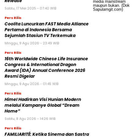
Release
Sabtu, 17 Mei 2025 - 07:40 WIB
Pers Rilis
Coolita Luncurkan FAST Media Alliance
Pertama di Indonesia Bersama
Sejumlah Stasiun TV Terkemuka
Minggu, 9 Agu 2026 - 23:49 WIB
Pers Rilis
16th Worldwide Chinese Life Insurance
Congress & International Dragon
Award (IDA) Annual Conference 2026
Resmi Digelar
Minggu, 9 Agu 2026 - 01:45 WIB
Pers Rilis
Himel Hadirkan Visi Hunian Modern
melalui Kampanye Global “Dream
Home”
Sabtu, 8 Agu 2026 - 14:26 WIB
Pers Rilis
FAMILIARITÉ: Ketika Sinema dan Sastra