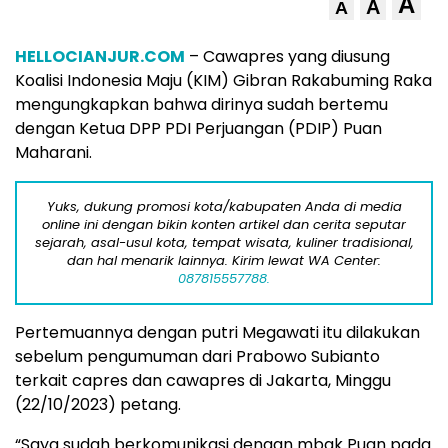
A
A
A
HELLOCIANJUR.COM
– Cawapres yang diusung
Koalisi Indonesia Maju (KIM) Gibran Rakabuming Raka
mengungkapkan bahwa dirinya sudah bertemu
dengan Ketua DPP PDI Perjuangan (PDIP) Puan
Maharani.
Yuks, dukung promosi kota/kabupaten Anda di media
online ini dengan bikin konten artikel dan cerita seputar
sejarah, asal-usul kota, tempat wisata, kuliner tradisional,
dan hal menarik lainnya. Kirim lewat WA Center:
087815557788.
Pertemuannya dengan putri Megawati itu dilakukan
sebelum pengumuman dari Prabowo Subianto
terkait capres dan cawapres di Jakarta, Minggu
(22/10/2023) petang.
“Saya sudah berkomunikasi dengan mbak Puan pada