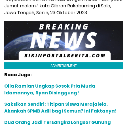
Jumat malam,” kata Gibran Rakabuming di Solo,
Jawa Tengah, Senin, 23 Oktober 2023
ADVERTISEMENT
Baca Juga:
Olla Ramlan Ungkap Sosok Pria Muda
Idamannya, Ryan Disinggung!
Saksikan Sendiri: Titipan Siswa Merajalela,
Akankah SPMB Adil bagi Semua? Ini Faktanya!
Dua Orang Jadi Tersangka Longsor Gunung