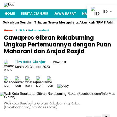
ID
HOME
BERITA CIANJUR
JAWA BARAT
NASIONAL
POLITI
ikan Sendiri: Titipan Siswa Merajalela, Akankah SPMB Adil bagi S
/
/
Home
Politik
Rekomendasi
Cawapres Gibran Rakabuming
Ungkap Pertemuannya dengan Puan
Maharani dan Arsjad Rasjid
Tim Hello Cianjur
- Pewarta
Senin, 23 Oktober 2023
Wali Kota Surakarta, Gibran Rakabuming Raka.
(Facebook.com/Info Mas Gibran)