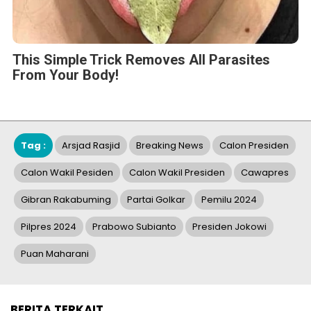
This Simple Trick Removes All Parasites
From Your Body!
Tag :
Arsjad Rasjid
Breaking News
Calon Presiden
Calon Wakil Pesiden
Calon Wakil Presiden
Cawapres
Gibran Rakabuming
Partai Golkar
Pemilu 2024
Pilpres 2024
Prabowo Subianto
Presiden Jokowi
Puan Maharani
BERITA TERKAIT