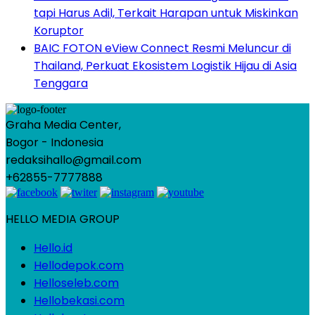
tapi Harus Adil, Terkait Harapan untuk Miskinkan
Koruptor
BAIC FOTON eView Connect Resmi Meluncur di
Thailand, Perkuat Ekosistem Logistik Hijau di Asia
Tenggara
Graha Media Center,
Bogor - Indonesia
redaksihallo@gmail.com
+62855-7777888
HELLO MEDIA GROUP
Hello.id
Hellodepok.com
Helloseleb.com
Hellobekasi.com