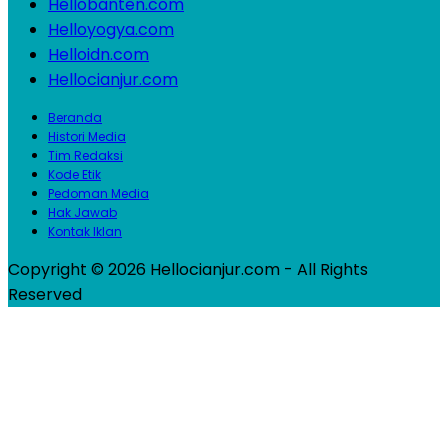
Hellobanten.com
Helloyogya.com
Helloidn.com
Hellocianjur.com
Beranda
Histori Media
Tim Redaksi
Kode Etik
Pedoman Media
Hak Jawab
Kontak Iklan
Copyright © 2026 Hellocianjur.com - All Rights
Reserved