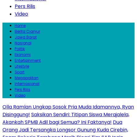
Pers Rilis
Video
Home
Berita Cianjur
Jawa Barat
Nasional
Politik
Ekonomi
Entertainment
Lifestyle
Sport
Megapolitan
Internasional
Pers Rilis
Video
Olla Ramlan Ungkap Sosok Pria Muda Idamannya, Ryan
Disinggung!
Saksikan Sendiri: Titipan Siswa Merajalela,
Akankah SPMB Adil bagi Semua? Ini Faktanya!
Dua
Orang Jadi Tersangka Longsor Gunung Kuda Cirebin,