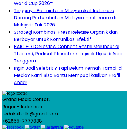
World Cup 2026™
Tingginya Permintaan Masyarakat Indonesia
Dorong Pertumbuhan Malaysia Healthcare di
Malaysia Fair 2026
Strategi Kombinasi Press Release Organik dan
Berbayar untuk Komunikasi Efektif
BAIC FOTON eView Connect Resmi Meluncur di
Thailand, Perkuat Ekosistem Logistik Hijau di Asia
Tenggara
Ingin Jadi Selebriti? Tapi Belum Pernah Tampil di
Media? Kami Bisa Bantu Mempublikasikan Profil
Anda!
Graha Media Center,
Bogor - Indonesia
redaksihallo@gmail.com
+62855-7777888