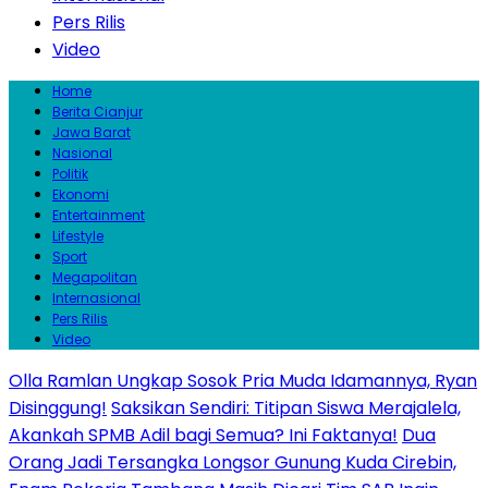
Pers Rilis
Video
Home
Berita Cianjur
Jawa Barat
Nasional
Politik
Ekonomi
Entertainment
Lifestyle
Sport
Megapolitan
Internasional
Pers Rilis
Video
Olla Ramlan Ungkap Sosok Pria Muda Idamannya, Ryan
Disinggung!
Saksikan Sendiri: Titipan Siswa Merajalela,
Akankah SPMB Adil bagi Semua? Ini Faktanya!
Dua
Orang Jadi Tersangka Longsor Gunung Kuda Cirebin,