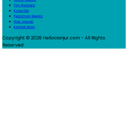
Tim Redaksi
Kode Etik
Pedoman Media
Hak Jawab
Kontak Iklan
Copyright © 2026 Hellocianjur.com - All Rights
Reserved