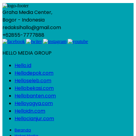
Graha Media Center,
Bogor - Indonesia
redaksihallo@gmail.com
+62855-7777888
HELLO MEDIA GROUP
Hello.id
Hellodepok.com
Helloseleb.com
Hellobekasi.com
Hellobanten.com
Helloyogya.com
Helloidn.com
Hellocianjur.com
Beranda
Histori Media