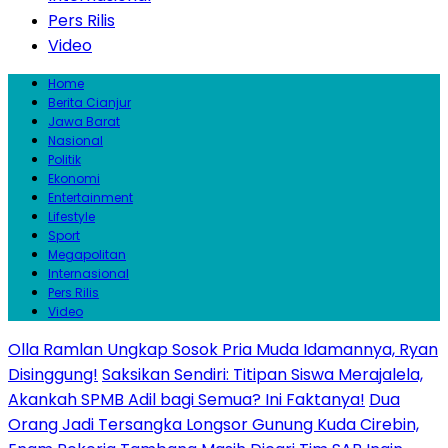
Pers Rilis
Video
Home
Berita Cianjur
Jawa Barat
Nasional
Politik
Ekonomi
Entertainment
Lifestyle
Sport
Megapolitan
Internasional
Pers Rilis
Video
Olla Ramlan Ungkap Sosok Pria Muda Idamannya, Ryan
Disinggung!
Saksikan Sendiri: Titipan Siswa Merajalela,
Akankah SPMB Adil bagi Semua? Ini Faktanya!
Dua
Orang Jadi Tersangka Longsor Gunung Kuda Cirebin,