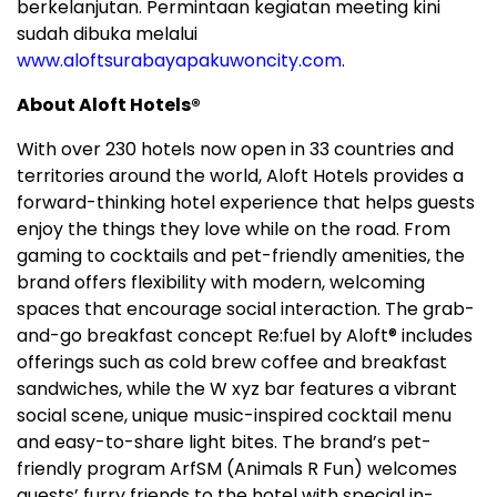
berkelanjutan. Permintaan kegiatan meeting kini
sudah dibuka melalui
www.aloftsurabayapakuwoncity.com
.
About Aloft Hotels®
With over 230 hotels now open in 33 countries and
territories around the world, Aloft Hotels provides a
forward-thinking hotel experience that helps guests
enjoy the things they love while on the road. From
gaming to cocktails and pet-friendly amenities, the
brand offers flexibility with modern, welcoming
spaces that encourage social interaction. The grab-
and-go breakfast concept Re:fuel by Aloft® includes
offerings such as cold brew coffee and breakfast
sandwiches, while the W xyz bar features a vibrant
social scene, unique music-inspired cocktail menu
and easy-to-share light bites. The brand’s pet-
friendly program ArfSM (Animals R Fun) welcomes
guests’ furry friends to the hotel with special in-