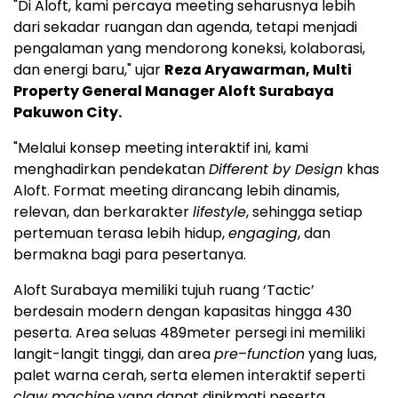
"Di Aloft, kami percaya meeting seharusnya lebih
dari sekadar ruangan dan agenda, tetapi menjadi
pengalaman yang mendorong koneksi, kolaborasi,
dan energi baru," ujar
Reza Aryawarman, Multi
Property General Manager Aloft Surabaya
Pakuwon City.
"Melalui konsep meeting interaktif ini, kami
menghadirkan pendekatan
Different by Design
khas
Aloft. Format meeting dirancang lebih dinamis,
relevan, dan berkarakter
lifestyle
, sehingga setiap
pertemuan terasa lebih hidup,
engaging
, dan
bermakna bagi para pesertanya.
Aloft Surabaya memiliki tujuh ruang ‘Tactic’
berdesain modern dengan kapasitas hingga 430
peserta. Area seluas 489meter persegi ini memiliki
langit-langit tinggi, dan area
pre
–
function
yang luas,
palet warna cerah, serta elemen interaktif seperti
claw machine
yang dapat dinikmati peserta.