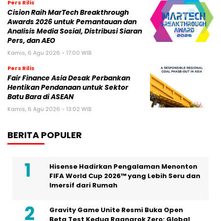
Pers Rilis
Cision Raih MarTech Breakthrough
Awards 2026 untuk Pemantauan dan
Analisis Media Sosial, Distribusi Siaran
Pers, dan AEO
Kamis, 6 Agu 2026 - 17:00 WIB
Pers Rilis
Fair Finance Asia Desak Perbankan
Hentikan Pendanaan untuk Sektor
Batu Bara di ASEAN
Kamis, 6 Agu 2026 - 13:02 WIB
BERITA POPULER
Hisense Hadirkan Pengalaman Menonton
FIFA World Cup 2026™ yang Lebih Seru dan
Imersif dari Rumah
Gravity Game Unite Resmi Buka Open
Beta Test Kedua Ragnarok Zero: Global