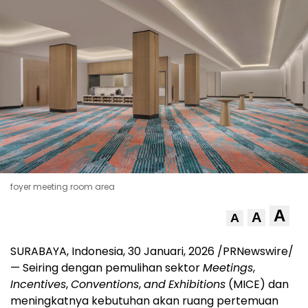
foyer meeting room area
A
A
A
SURABAYA, Indonesia
,
30 Januari, 2026
/PRNewswire/
— Seiring dengan pemulihan sektor
Meetings
,
Incentives
,
Conventions
,
and
Exhibitions
(MICE) dan
meningkatnya kebutuhan akan ruang pertemuan