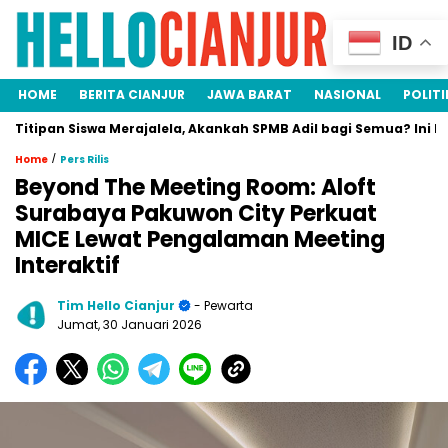
ID
HOME
BERITA CIANJUR
JAWA BARAT
NASIONAL
POLITI
itipan Siswa Merajalela, Akankah SPMB Adil bagi Semua? Ini Fakta
/
Home
Pers Rilis
Beyond The Meeting Room: Aloft
Surabaya Pakuwon City Perkuat
MICE Lewat Pengalaman Meeting
Interaktif
Tim Hello Cianjur
- Pewarta
Jumat, 30 Januari 2026