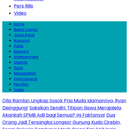
Pers Rilis
Video
Home
Berita Cianjur
Jawa Barat
Nasional
Politik
Ekonomi
Entertainment
Lifestyle
Sport
Megapolitan
Internasional
Pers Rilis
Video
Olla Ramlan Ungkap Sosok Pria Muda Idamannya, Ryan
Disinggung!
Saksikan Sendiri: Titipan Siswa Merajalela,
Akankah SPMB Adil bagi Semua? Ini Faktanya!
Dua
Orang Jadi Tersangka Longsor Gunung Kuda Cirebin,