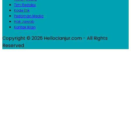
Tim Redaksi
Kode Etik
Pedoman Media
Hak Jawab
Kontak Iklan
Copyright © 2026 Hellocianjur.com - All Rights
Reserved