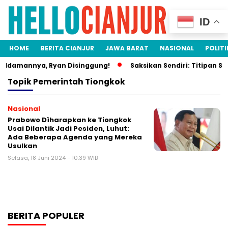
ID
HOME
BERITA CIANJUR
JAWA BARAT
NASIONAL
POLITI
 Idamannya, Ryan Disinggung!
Saksikan Sendiri: Titipan Si
Topik
Pemerintah Tiongkok
Nasional
Prabowo Dìharapkan ke Tiongkok
Usai Dilantik Jadi Pesiden, Luhut:
Ada Beberapa Agenda yang Mereka
Usulkan
Selasa, 18 Juni 2024 - 10:39 WIB
BERITA POPULER