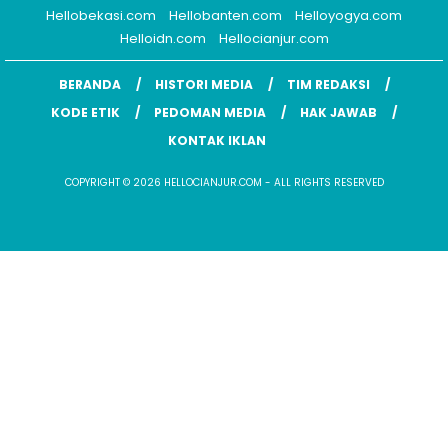
Hellobekasi.com
Hellobanten.com
Helloyogya.com
Helloidn.com
Hellocianjur.com
BERANDA
HISTORI MEDIA
TIM REDAKSI
KODE ETIK
PEDOMAN MEDIA
HAK JAWAB
KONTAK IKLAN
COPYRIGHT © 2026 HELLOCIANJUR.COM - ALL RIGHTS RESERVED