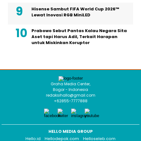
Hisense Sambut FIFA World Cup 2026™
Lewat Inovasi RGB MiniLED
Prabowo Sebut Pantas Kalau Negara Sita
Aset tapi Harus Adil, Terkait Harapan
untuk Miskinkan Koruptor
Graha Media Center,
Bogor - Indonesia
redaksihallo@gmail.com
+62855-7777888
HELLO MEDIA GROUP
Hello.id
Hellodepok.com
Helloseleb.com