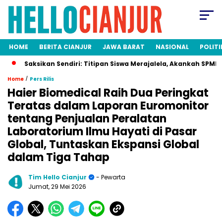
HOME
BERITA CIANJUR
JAWA BARAT
NASIONAL
POLITI
ksikan Sendiri: Titipan Siswa Merajalela, Akankah SPMB Adil bagi
/
Home
Pers Rilis
Haier Biomedical Raih Dua Peringkat
Teratas dalam Laporan Euromonitor
tentang Penjualan Peralatan
Laboratorium Ilmu Hayati di Pasar
Global, Tuntaskan Ekspansi Global
dalam Tiga Tahap
Tim Hello Cianjur
- Pewarta
Jumat, 29 Mei 2026