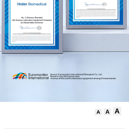
A
A
A