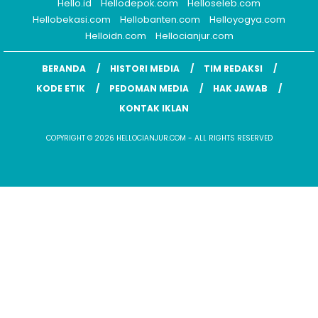
Hello.id
Hellodepok.com
Helloseleb.com
Hellobekasi.com
Hellobanten.com
Helloyogya.com
Helloidn.com
Hellocianjur.com
BERANDA
HISTORI MEDIA
TIM REDAKSI
KODE ETIK
PEDOMAN MEDIA
HAK JAWAB
KONTAK IKLAN
COPYRIGHT © 2026 HELLOCIANJUR.COM - ALL RIGHTS RESERVED