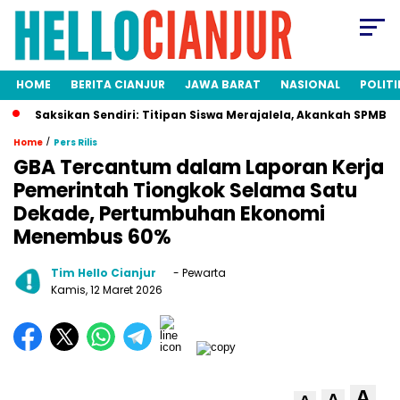
HOME
BERITA CIANJUR
JAWA BARAT
NASIONAL
POLITI
Saksikan Sendiri: Titipan Siswa Merajalela, Akankah SPMB Adil b
/
Home
Pers Rilis
GBA Tercantum dalam Laporan Kerja
Pemerintah Tiongkok Selama Satu
Dekade, Pertumbuhan Ekonomi
Menembus 60%
Tim Hello Cianjur
- Pewarta
Kamis, 12 Maret 2026
A
A