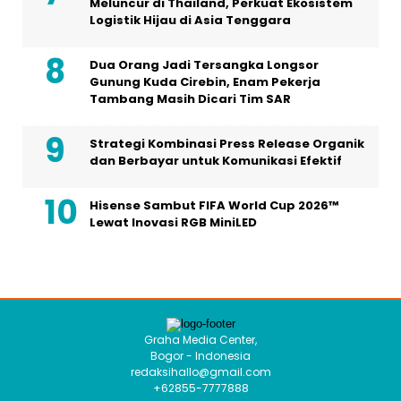
Meluncur di Thailand, Perkuat Ekosistem
Logistik Hijau di Asia Tenggara
Dua Orang Jadi Tersangka Longsor
Gunung Kuda Cirebin, Enam Pekerja
Tambang Masih Dicari Tim SAR
Strategi Kombinasi Press Release Organik
dan Berbayar untuk Komunikasi Efektif
Hisense Sambut FIFA World Cup 2026™
Lewat Inovasi RGB MiniLED
Graha Media Center,
Bogor - Indonesia
redaksihallo@gmail.com
+62855-7777888